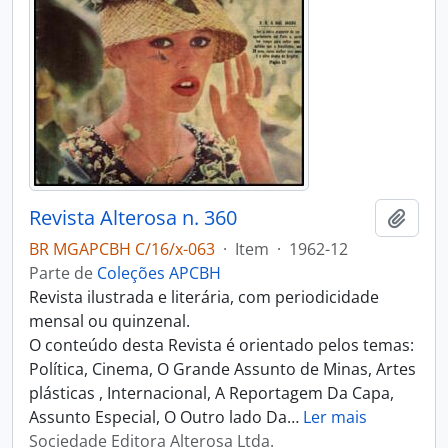
Revista Alterosa n. 360
Adici
BR MGAPCBH C/16/x-063
·
Item
·
1962-12
Parte de
Coleções APCBH
Revista ilustrada e literária, com periodicidade
mensal ou quinzenal.
O conteúdo desta Revista é orientado pelos temas:
Política, Cinema, O Grande Assunto de Minas, Artes
plásticas , Internacional, A Reportagem Da Capa,
Assunto Especial, O Outro lado Da
…
Ler mais
Sociedade Editora Alterosa Ltda.