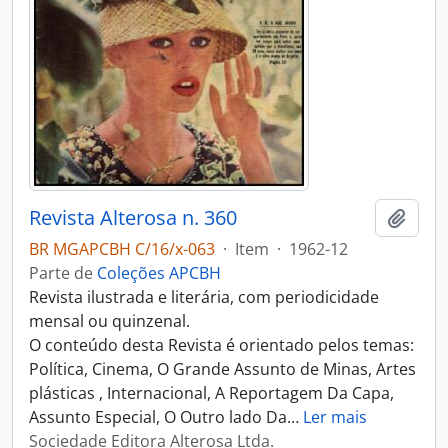
Revista Alterosa n. 360
Adici
BR MGAPCBH C/16/x-063
·
Item
·
1962-12
Parte de
Coleções APCBH
Revista ilustrada e literária, com periodicidade
mensal ou quinzenal.
O conteúdo desta Revista é orientado pelos temas:
Política, Cinema, O Grande Assunto de Minas, Artes
plásticas , Internacional, A Reportagem Da Capa,
Assunto Especial, O Outro lado Da
…
Ler mais
Sociedade Editora Alterosa Ltda.