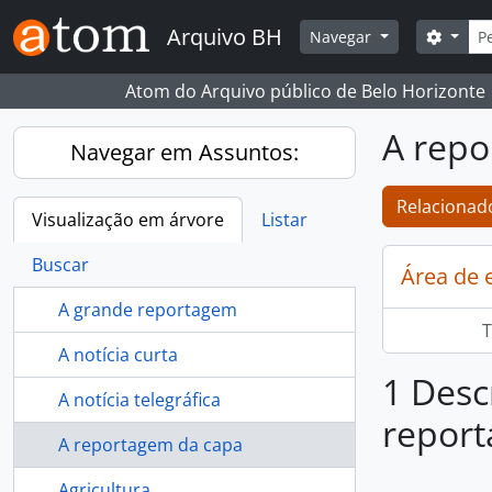
Skip to main content
Busc
Arquivo BH
Opçõe
Navegar
Atom do Arquivo público de Belo Horizonte
A repo
Navegar em Assuntos:
Relacionado
Visualização em árvore
Listar
Buscar
Área de 
A grande reportagem
T
A notícia curta
1 Desc
A notícia telegráfica
repor
A reportagem da capa
Agricultura