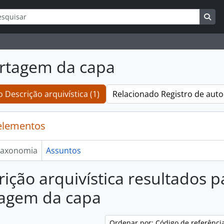
ar
s de busca
Bus
rtagem da capa
 Descrição arquivística (1)
Relacionado Registro de auto
elementos
axonomia
Assuntos
rição arquivística resultados p
tagem da capa
Ordenar por: Código de referênci