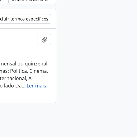
cluir termos específicos
Adicionar a área de transferência
e mensal ou quinzenal.
as: Política, Cinema,
ternacional, A
o lado Da
…
Ler mais