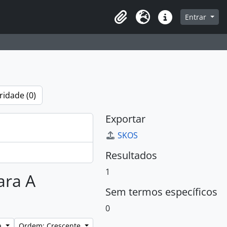
que na página de navegação
Entrar
Área de Transferência
Idioma
Atalhos
ridade (0)
Exportar
SKOS
Resultados
1
ara A
Sem termos específicos
0
a
Ordem: Crescente