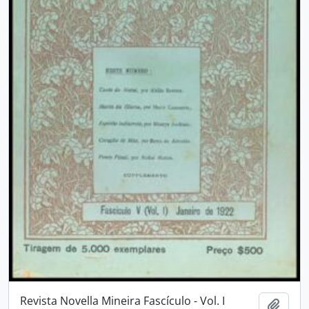
Revista Novella Mineira Fascículo - Vol. I
Adici