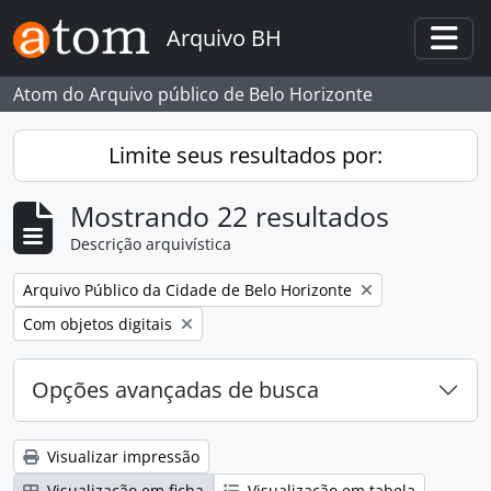
Skip to main content
Arquivo BH
Togg
Atom do Arquivo público de Belo Horizonte
Limite seus resultados por:
Mostrando 22 resultados
Descrição arquivística
Remover filtro:
Arquivo Público da Cidade de Belo Horizonte
Remover filtro:
Com objetos digitais
Opções avançadas de busca
Visualizar impressão
Visualização em ficha
Visualização em tabela