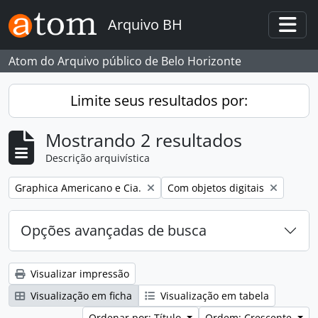
Skip to main content
Arquivo BH
Togg
Atom do Arquivo público de Belo Horizonte
Limite seus resultados por:
Mostrando 2 resultados
Descrição arquivística
Remover filtro:
Remover filtro:
Graphica Americano e Cia.
Com objetos digitais
Opções avançadas de busca
Visualizar impressão
Visualização em ficha
Visualização em tabela
Ordenar por: Título
Ordem: Crescente