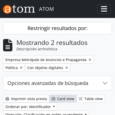
Skip to main content
ATOM
Togg
Restringir resultados por:
Mostrando 2 resultados
Descripción archivística
Remove filter:
Empresa Metrópole de Anúncios e Propaganda
Remove filter:
Remove filter:
Política
Con objetos digitales
Opciones avanzadas de búsqueda
Imprimir vista previa
Card view
Table view
Ordenar por: Identificador
Dirección: Clasificación en orden ascendente