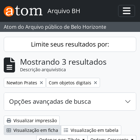
Skip to main content
Arquivo BH
Togg
Atom do Arquivo público de Belo Horizonte
Limite seus resultados por:
Mostrando 3 resultados
Descrição arquivística
Remover filtro:
Remover filtro:
Newton Prates
Com objetos digitais
Opções avançadas de busca
Visualizar impressão
Visualização em ficha
Visualização em tabela
Ordenar por: Título
Ordem: Crescente