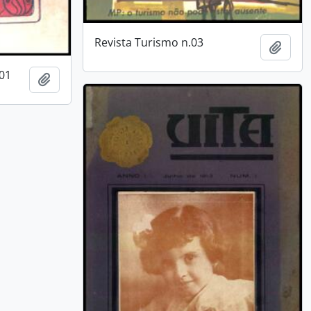
Revista Turismo n.03
Add t
.01
Add to clipboard