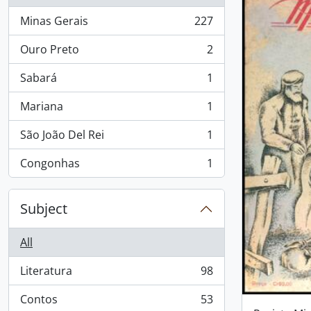
Minas Gerais
227
, 227 results
Ouro Preto
2
, 2 results
Sabará
1
, 1 results
Mariana
1
, 1 results
São João Del Rei
1
, 1 results
Congonhas
1
, 1 results
Subject
All
Literatura
98
, 98 results
Contos
53
, 53 results