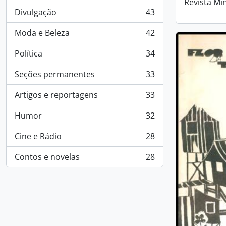
Revista Mi
Divulgação
43
, 43 results
Moda e Beleza
42
, 42 results
Política
34
, 34 results
Seções permanentes
33
, 33 results
Artigos e reportagens
33
, 33 results
Humor
32
, 32 results
Cine e Rádio
28
, 28 results
Contos e novelas
28
, 28 results