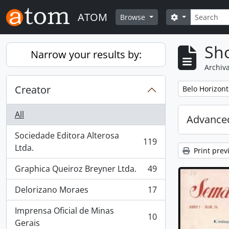
Skip to main content
Search
ATOM
Search option
Browse
Sho
Narrow your results by:
Archiva
Creator
Remove filter:
Belo Horizont
All
Advanced
Sociedade Editora Alterosa
119
, 119 results
Ltda.
Print prev
Graphica Queiroz Breyner Ltda.
49
, 49 results
Delorizano Moraes
17
, 17 results
Imprensa Oficial de Minas
10
, 10 results
Gerais