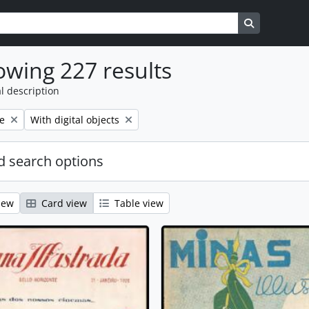
s
Search in b
wing 227 results
l description
Remove filter:
e
With digital objects
 search options
iew
Card view
Table view