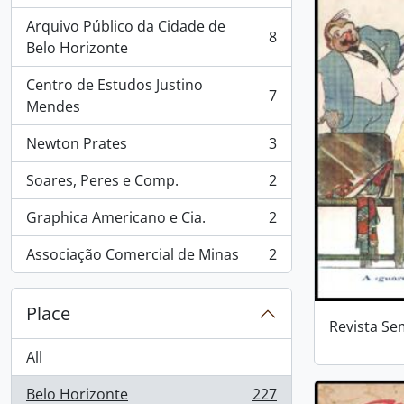
Arquivo Público da Cidade de
8
, 8 results
Belo Horizonte
Centro de Estudos Justino
7
, 7 results
Mendes
Newton Prates
3
, 3 results
Soares, Peres e Comp.
2
, 2 results
Graphica Americano e Cia.
2
, 2 results
Associação Comercial de Minas
2
, 2 results
Place
Revista Se
All
Belo Horizonte
227
, 227 results