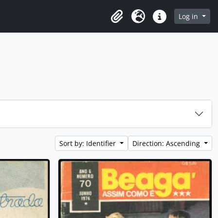
rowse page
Log in
Clipboard
Language
Quick links
Sort by: Identifier
Direction: Ascending