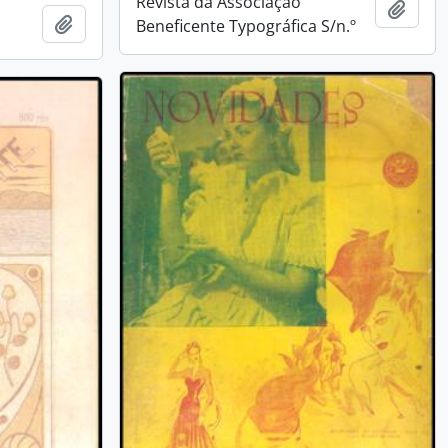
Revista da Associação
Añadi
Añadir al portapapeles
Beneficente Typográfica S/n.º