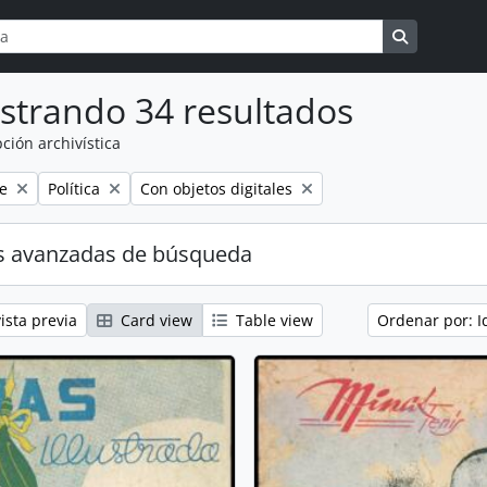
a
ns
Search in 
strando 34 resultados
ción archivística
Remove filter:
Remove filter:
e
Política
Con objetos digitales
s avanzadas de búsqueda
ista previa
Card view
Table view
Ordenar por: I