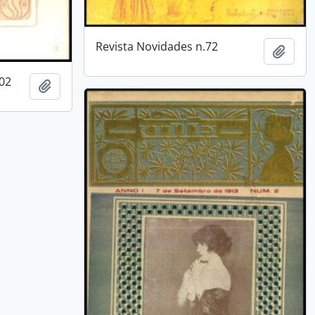
Revista Novidades n.72
Añadi
.02
Añadir al portapapeles