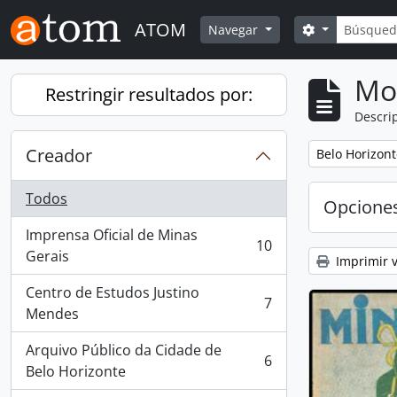
Skip to main content
Búsqued
ATOM
Search optio
Navegar
Mo
Restringir resultados por:
Descrip
Creador
Remove filter:
Belo Horizont
Todos
Opcione
Imprensa Oficial de Minas
10
, 10 resultados
Gerais
Imprimir v
Centro de Estudos Justino
7
, 7 resultados
Mendes
Arquivo Público da Cidade de
6
, 6 resultados
Belo Horizonte