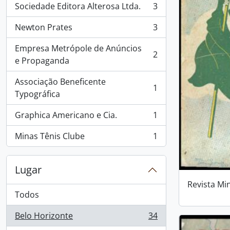
Sociedade Editora Alterosa Ltda.
3
, 3 resultados
Newton Prates
3
, 3 resultados
Empresa Metrópole de Anúncios
2
, 2 resultados
e Propaganda
Associação Beneficente
1
, 1 resultados
Typográfica
Graphica Americano e Cia.
1
, 1 resultados
Minas Tênis Clube
1
, 1 resultados
Lugar
Revista Mi
Todos
Belo Horizonte
34
, 34 resultados