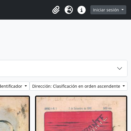
browse page
Iniciar sesión
Portapapeles
Idioma
Enlaces rápidos
dentificador
Dirección: Clasificación en orden ascendente