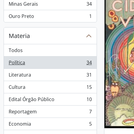
Minas Gerais
34
, 34 resultados
Ouro Preto
1
, 1 resultados
Materia
Todos
Política
34
, 34 resultados
Literatura
31
, 31 resultados
Cultura
15
, 15 resultados
Edital Órgão Público
10
, 10 resultados
Reportagem
7
, 7 resultados
Economia
5
, 5 resultados