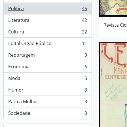
Política
46
, 46 resultados
Literatura
42
, 42 resultados
Revista Ci
Cultura
22
, 22 resultados
Edital Órgão Público
11
, 11 resultados
Reportagem
9
, 9 resultados
Economia
6
, 6 resultados
Moda
5
, 5 resultados
Humor
3
, 3 resultados
Para a Mulher
3
, 3 resultados
Sociedade
3
, 3 resultados