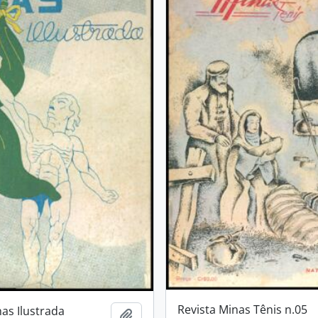
Revista Minas Tênis n.05
nas Ilustrada
Adicionar a área de transferência