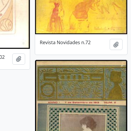
Revista Novidades n.72
Adici
.02
Adicionar a área de transferência