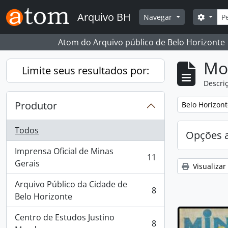
Skip to main content
Busc
Arquivo BH
Opçõe
Navegar
Atom do Arquivo público de Belo Horizonte
Mo
Limite seus resultados por:
Descriç
Produtor
Remover filtro
Belo Horizont
Todos
Opções 
Imprensa Oficial de Minas
11
, 11 resultados
Gerais
Visualizar
Arquivo Público da Cidade de
8
, 8 resultados
Belo Horizonte
Centro de Estudos Justino
8