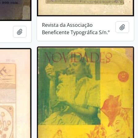
Revista da Associação
Adici
Adicionar a área de transferência
Beneficente Typográfica S/n.º