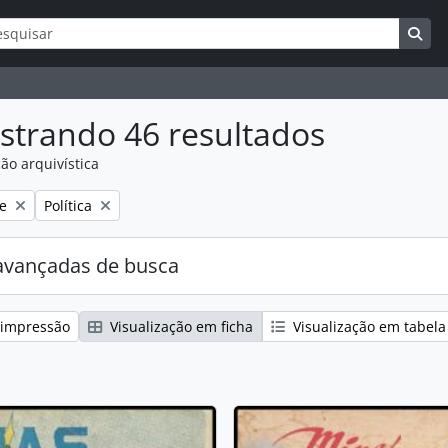
ar
s de busca
Bus
strando 46 resultados
ão arquivística
:
Remover filtro:
e
Política
avançadas de busca
 impressão
Visualização em ficha
Visualização em tabela