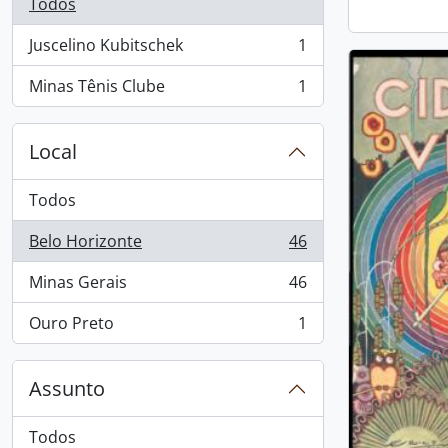
Todos
Juscelino Kubitschek
1
, 1 resultados
Minas Tênis Clube
1
, 1 resultados
Local
Todos
Belo Horizonte
46
, 46 resultados
Minas Gerais
46
, 46 resultados
Ouro Preto
1
, 1 resultados
Assunto
Todos