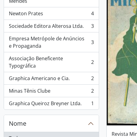
, 8 resultados
Mendes
Newton Prates
4
, 4 resultados
Sociedade Editora Alterosa Ltda.
3
, 3 resultados
Empresa Metrópole de Anúncios
3
, 3 resultados
e Propaganda
Associação Beneficente
2
, 2 resultados
Typográfica
Graphica Americano e Cia.
2
, 2 resultados
Minas Tênis Clube
2
, 2 resultados
Graphica Queiroz Breyner Ltda.
1
, 1 resultados
Nome
Revista Mi