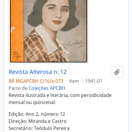
Revista Alterosa n. 12
Adici
BR MGAPCBH C/16/x-073
·
Item
·
1941-01
Parte de
Coleções APCBH
Revista ilustrada e literária, com periodicidade
mensal ou quinzenal.
Edição: Ano 2, número 12
Direção: Miranda e Castro
Secretário: Teódulo Pereira