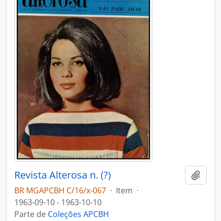
Revista Alterosa n. (?)
Adici
BR MGAPCBH C/16/x-067
·
Item
·
1963-09-10 - 1963-10-10
Parte de
Coleções APCBH