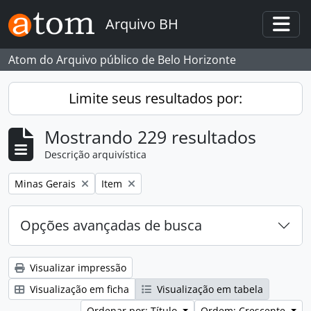
Skip to main content
Arquivo BH
Togg
Atom do Arquivo público de Belo Horizonte
Limite seus resultados por:
Mostrando 229 resultados
Descrição arquivística
Remover filtro:
Remover filtro:
Minas Gerais
Item
Opções avançadas de busca
Visualizar impressão
Visualização em ficha
Visualização em tabela
Ordenar por: Título
Ordem: Crescente