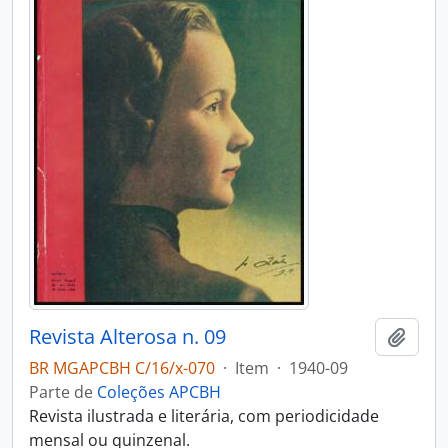
Revista Alterosa n. 09
Adici
BR MGAPCBH C/16/x-070
·
Item
·
1940-09
Parte de
Coleções APCBH
Revista ilustrada e literária, com periodicidade
mensal ou quinzenal.