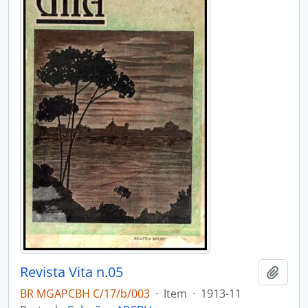
Revista Vita n.05
Adici
BR MGAPCBH C/17/b/003
·
Item
·
1913-11