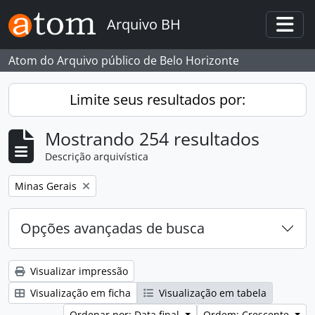
Skip to main content
Arquivo BH
Togg
Atom do Arquivo público de Belo Horizonte
Limite seus resultados por:
Mostrando 254 resultados
Descrição arquivística
Remover filtro:
Minas Gerais
Opções avançadas de busca
Visualizar impressão
Visualização em ficha
Visualização em tabela
Ordenar por: Data final
Ordem: Crescente