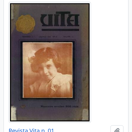
Revista Vita n. 01
Adici