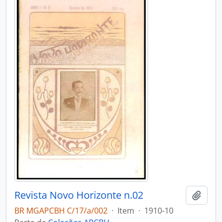
Revista Novo Horizonte n.02
Adici
BR MGAPCBH C/17/a/002
·
Item
·
1910-10