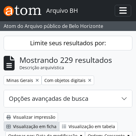
Skip to main content
Arquivo BH
Togg
Atom do Arquivo público de Belo Horizonte
Limite seus resultados por:
Mostrando 229 resultados
Descrição arquivística
Remover filtro:
Remover filtro:
Minas Gerais
Com objetos digitais
Opções avançadas de busca
Visualizar impressão
Visualização em ficha
Visualização em tabela
Ordenar por: Data de modificação
Ordem: Crescente