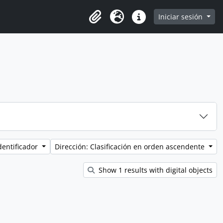
browse page
Iniciar sesión
Portapapeles
Idioma
Enlaces rápidos
dentificador
Dirección: Clasificación en orden ascendente
Show 1 results with digital objects