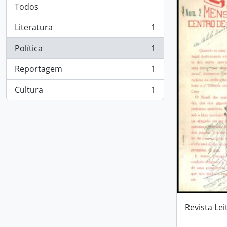
Todos
Literatura
1
, 1 resultados
Política
1
, 1 resultados
Reportagem
1
, 1 resultados
Cultura
1
, 1 resultados
Revista Lei