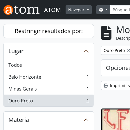
Skip to main content
Búsqued
ATOM
Search optio
Navegar
Mo
Restringir resultados por:
Descrip
Lugar
Remove filter:
Ouro Preto
Todos
Opcione
Belo Horizonte
1
, 1 resultados
Imprimir v
Minas Gerais
1
, 1 resultados
Ouro Preto
1
, 1 resultados
Materia