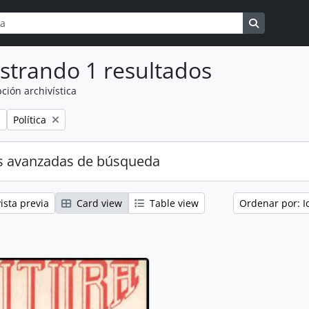
a
ns
Search in 
strando 1 resultados
ción archivística
Remove filter:
Política
s avanzadas de búsqueda
ista previa
Card view
Table view
Ordenar por: I