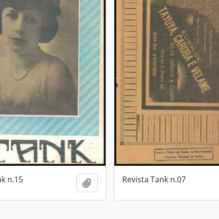
nk n.15
Revista Tank n.07
Adicionar à área de transferência