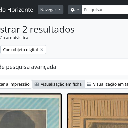
Pesquisar
elo Horizonte
Search options
Navegar
trar 2 resultados
ão arquivística
Remove filter:
Com objeto digital
e pesquisa avançada
zar a impressão
Visualização em ficha
Visualização em t