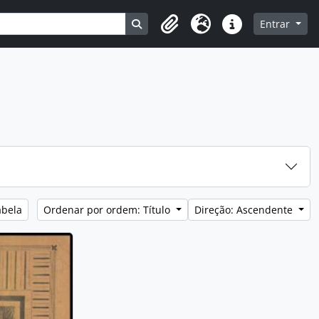
Search in browse page
Entrar
Área de transferência
Idioma
Ligações rápidas
abela
Ordenar por ordem: Título
Direção: Ascendente