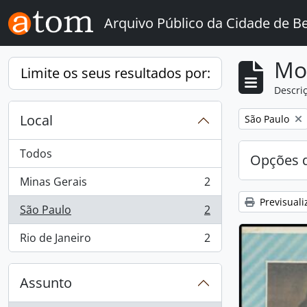
Skip to main content
Arquivo Público da Cidade de B
Mos
Limite os seus resultados por:
Descriç
Local
Remove filter:
São Paulo
Todos
Opções d
Minas Gerais
2
, 2 resultados
Previsuali
São Paulo
2
, 2 resultados
Rio de Janeiro
2
, 2 resultados
Assunto