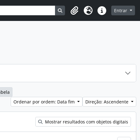
Search in browse page
Entrar
Área de transferência
Idioma
Ligações rápidas
abela
Ordenar por ordem: Data fim
Direção: Ascendente
Mostrar resultados com objetos digitais