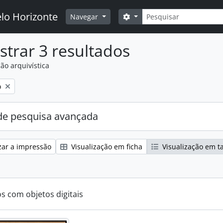
Pesquisar
elo Horizonte
Search options
Navegar
trar 3 resultados
ão arquivística
o
e pesquisa avançada
zar a impressão
Visualização em ficha
Visualização em t
os com objetos digitais