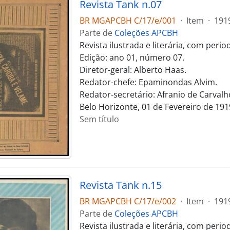
Revista Tank n.07
BR MGAPCBH C/17/e/001
·
Item
·
191
Parte de
Coleções APCBH
Revista ilustrada e literária, com peri
Edição: ano 01, número 07.
Diretor-geral: Alberto Haas.
Redator-chefe: Epaminondas Alvim.
Redator-secretário: Afranio de Carvalh
Belo Horizonte, 01 de Fevereiro de 191
Sem título
Revista Tank n.15
BR MGAPCBH C/17/e/002
·
Item
·
191
Parte de
Coleções APCBH
Revista ilustrada e literária, com peri