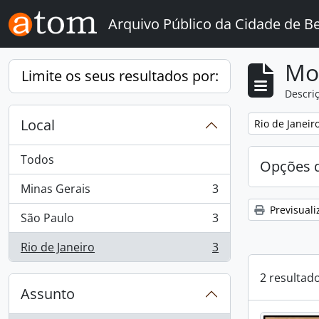
Skip to main content
Arquivo Público da Cidade de B
Mos
Limite os seus resultados por:
Descriç
Local
Remove filter:
Rio de Janeir
Todos
Opções d
Minas Gerais
3
, 3 resultados
Previsuali
São Paulo
3
, 3 resultados
Rio de Janeiro
3
, 3 resultados
2 resultad
Assunto