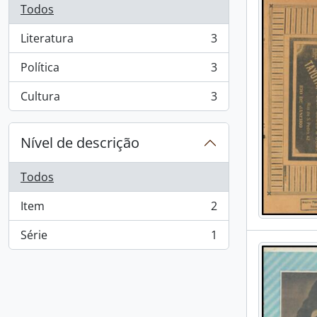
Todos
Literatura
3
, 3 resultados
Política
3
, 3 resultados
Cultura
3
, 3 resultados
Nível de descrição
Todos
Item
2
, 2 resultados
Série
1
, 1 resultados