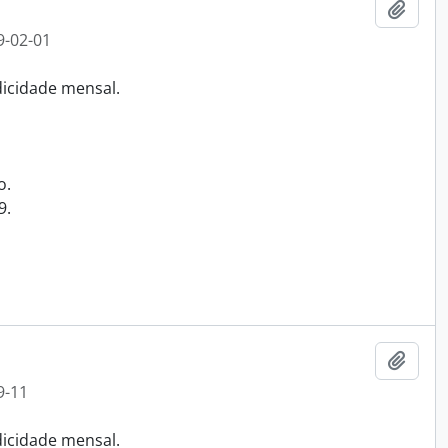
Adici
9-02-01
odicidade mensal.
o.
9.
Adici
9-11
odicidade mensal.