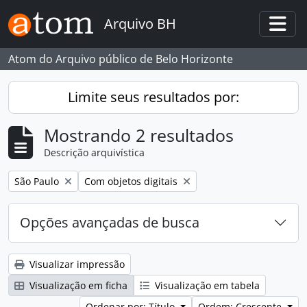
Skip to main content
Arquivo BH
Togg
Atom do Arquivo público de Belo Horizonte
Limite seus resultados por:
Mostrando 2 resultados
Descrição arquivística
Remover filtro:
Remover filtro:
São Paulo
Com objetos digitais
Opções avançadas de busca
Visualizar impressão
Visualização em ficha
Visualização em tabela
Ordenar por: Título
Ordem: Crescente