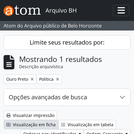
Skip to main content
Arquivo BH
Togg
Atom do Arquivo público de Belo Horizonte
Limite seus resultados por:
Mostrando 1 resultados
Descrição arquivística
Remover filtro:
Remover filtro:
Ouro Preto
Política
Opções avançadas de busca
Visualizar impressão
Visualização em ficha
Visualização em tabela
Ordenar por: Identificador
Ordem: Crescente