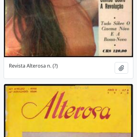
Revista Alterosa n. (?)
Adici