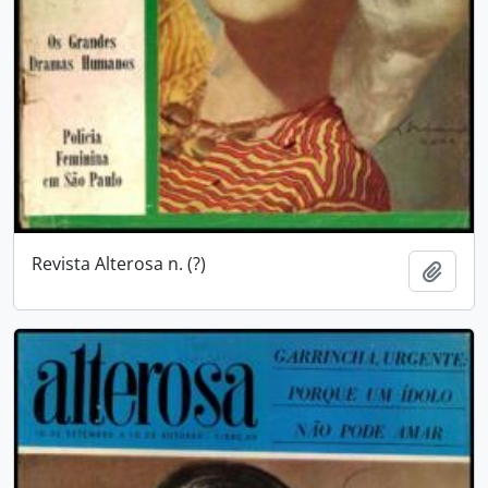
Revista Alterosa n. (?)
Adici