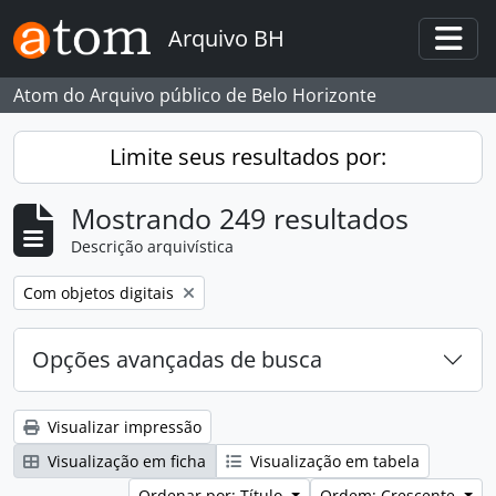
Skip to main content
Arquivo BH
Togg
Atom do Arquivo público de Belo Horizonte
Limite seus resultados por:
Mostrando 249 resultados
Descrição arquivística
Remover filtro:
Com objetos digitais
Opções avançadas de busca
Visualizar impressão
Visualização em ficha
Visualização em tabela
Ordenar por: Título
Ordem: Crescente