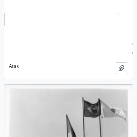
Atas
Adici