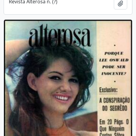
Revista Alterosa n. (?)
Adici