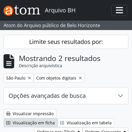
Skip to main content
Arquivo BH
Togg
Atom do Arquivo público de Belo Horizonte
Limite seus resultados por:
Mostrando 2 resultados
Descrição arquivística
Remover filtro:
Remover filtro:
São Paulo
Com objetos digitais
Opções avançadas de busca
Visualizar impressão
Visualização em ficha
Visualização em tabela
Ordenar por: Título
Ordem: Crescente