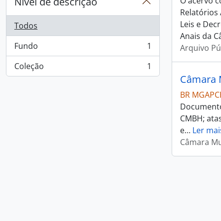
Nível de descrição
O acervo c
Relatórios
Leis e Dec
Todos
Anais da C
Fundo
1
Arquivo Pú
, 1 resultados
Coleção
1
, 1 resultados
Câmara M
BR MGAPC
Documentos
CMBH; atas
e
…
Ler mai
Câmara Mun