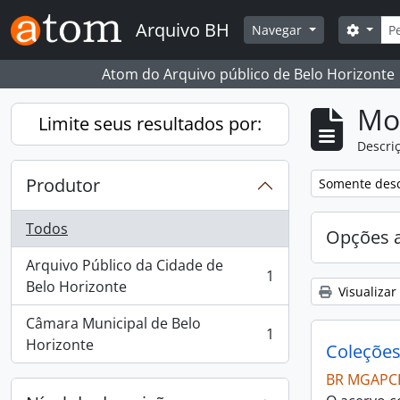
Skip to main content
Busc
Arquivo BH
Opçõe
Navegar
Atom do Arquivo público de Belo Horizonte
Mo
Limite seus resultados por:
Descriç
Produtor
Remover filtro
Somente desc
Todos
Opções 
Arquivo Público da Cidade de
1
, 1 resultados
Belo Horizonte
Visualizar
Câmara Municipal de Belo
1
, 1 resultados
Horizonte
Coleçõe
BR MGAPC