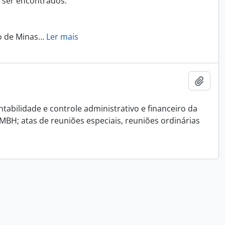
m ser encontrados:
o de Minas
…
Ler mais
Adici
tabilidade e controle administrativo e financeiro da
MBH; atas de reuniões especiais, reuniões ordinárias