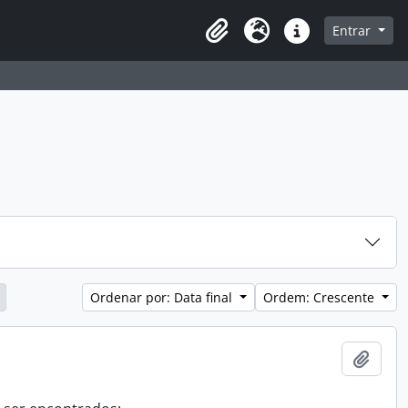
que na página de navegação
Entrar
Área de Transferência
Idioma
Atalhos
Ordenar por: Data final
Ordem: Crescente
Adici