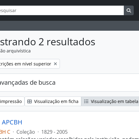
ar
s de busca
Bus
strando 2 resultados
ão arquivística
:
rições em nível superior
avançadas de busca
 impressão
Visualização em ficha
Visualização em tabela
s APCBH
BH C
·
Coleção
·
1829 - 2005