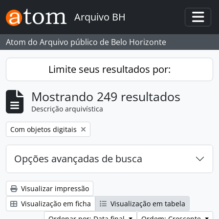
Skip to main content
Arquivo BH
Togg
Atom do Arquivo público de Belo Horizonte
Limite seus resultados por:
Mostrando 249 resultados
Descrição arquivística
Remover filtro:
Com objetos digitais
Opções avançadas de busca
Visualizar impressão
Visualização em ficha
Visualização em tabela
Ordenar por: Data final
Ordem: Crescente