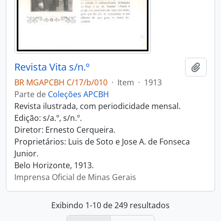
Revista Vita s/n.º
Adici
BR MGAPCBH C/17/b/010
·
Item
·
1913
Parte de
Coleções APCBH
Revista ilustrada, com periodicidade mensal.
Edição: s/a.º, s/n.º.
Diretor: Ernesto Cerqueira.
Proprietários: Luis de Soto e Jose A. de Fonseca
Junior.
Belo Horizonte, 1913.
Imprensa Oficial de Minas Gerais
Exibindo 1-10 de 249 resultados