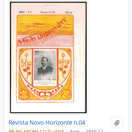
Revista Novo Horizonte n.04
Adici
BR MGAPCBH C/17/a/004
·
Item
·
1910-12