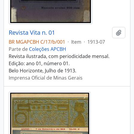
Revista Vita n. 01
Adici
BR MGAPCBH C/17/b/001
·
Item
·
1913-07
Parte de
Coleções APCBH
Revista ilustrada, com periodicidade mensal.
Edição: ano 01, número 01.
Belo Horizonte, Julho de 1913.
Imprensa Oficial de Minas Gerais