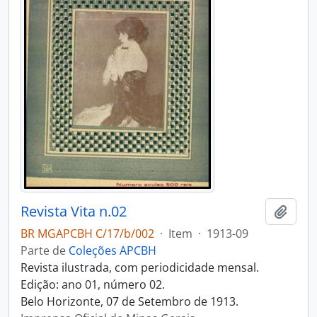
Revista Vita n.02
Adici
BR MGAPCBH C/17/b/002
·
Item
·
1913-09
Parte de
Coleções APCBH
Revista ilustrada, com periodicidade mensal.
Edição: ano 01, número 02.
Belo Horizonte, 07 de Setembro de 1913.