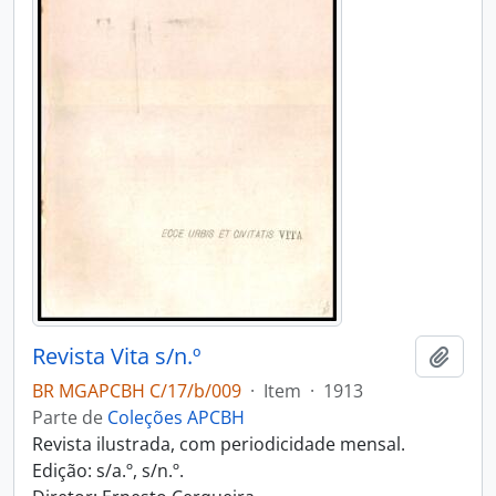
Revista Vita s/n.º
Adici
BR MGAPCBH C/17/b/009
·
Item
·
1913
Parte de
Coleções APCBH
Revista ilustrada, com periodicidade mensal.
Edição: s/a.º, s/n.º.