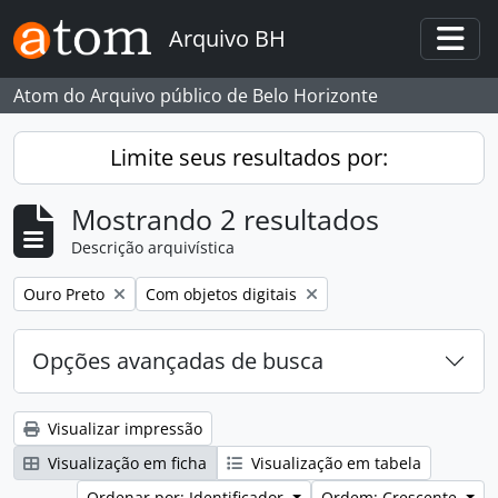
Skip to main content
Arquivo BH
Togg
Atom do Arquivo público de Belo Horizonte
Limite seus resultados por:
Mostrando 2 resultados
Descrição arquivística
Remover filtro:
Remover filtro:
Ouro Preto
Com objetos digitais
Opções avançadas de busca
Visualizar impressão
Visualização em ficha
Visualização em tabela
Ordenar por: Identificador
Ordem: Crescente