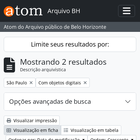
Skip to main content
Arquivo BH
Togg
Atom do Arquivo público de Belo Horizonte
Limite seus resultados por:
Mostrando 2 resultados
Descrição arquivística
Remover filtro:
Remover filtro:
São Paulo
Com objetos digitais
Opções avançadas de busca
Visualizar impressão
Visualização em ficha
Visualização em tabela
Ordenar por: Data de modificação
Ordem: Crescente