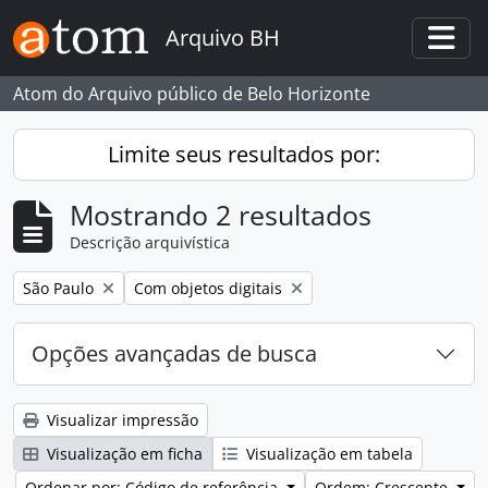
Skip to main content
Arquivo BH
Togg
Atom do Arquivo público de Belo Horizonte
Limite seus resultados por:
Mostrando 2 resultados
Descrição arquivística
Remover filtro:
Remover filtro:
São Paulo
Com objetos digitais
Opções avançadas de busca
Visualizar impressão
Visualização em ficha
Visualização em tabela
Ordenar por: Código de referência
Ordem: Crescente