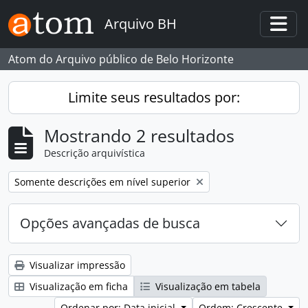
Skip to main content
Arquivo BH
Togg
Atom do Arquivo público de Belo Horizonte
Limite seus resultados por:
Mostrando 2 resultados
Descrição arquivística
Remover filtro:
Somente descrições em nível superior
Opções avançadas de busca
Visualizar impressão
Visualização em ficha
Visualização em tabela
Ordenar por: Data inicial
Ordem: Crescente