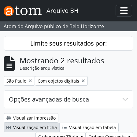
Skip to main content
Arquivo BH
Togg
Atom do Arquivo público de Belo Horizonte
Limite seus resultados por:
Mostrando 2 resultados
Descrição arquivística
Remover filtro:
Remover filtro:
São Paulo
Com objetos digitais
Opções avançadas de busca
Visualizar impressão
Visualização em ficha
Visualização em tabela
Ordenar por: Título
Ordem: Crescente