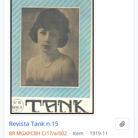
Revista Tank n.15
Adici
BR MGAPCBH C/17/e/002
·
Item
·
1919-11