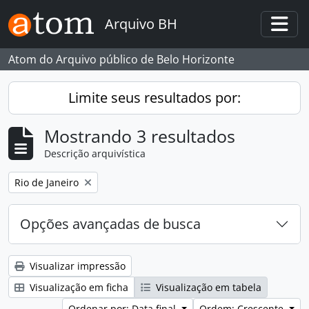
Skip to main content
Arquivo BH
Togg
Atom do Arquivo público de Belo Horizonte
Limite seus resultados por:
Mostrando 3 resultados
Descrição arquivística
Remover filtro:
Rio de Janeiro
Opções avançadas de busca
Visualizar impressão
Visualização em ficha
Visualização em tabela
Ordenar por: Data final
Ordem: Crescente