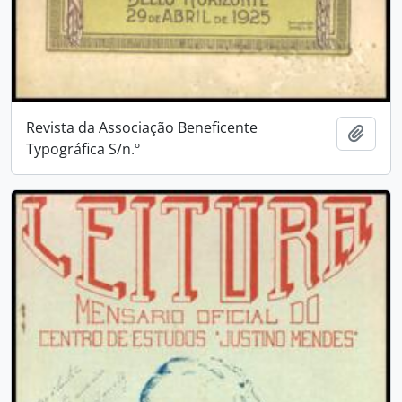
Revista da Associação Beneficente
Añadi
Typográfica S/n.º