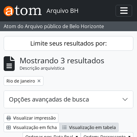
Skip to main content
Arquivo BH
Togg
Atom do Arquivo público de Belo Horizonte
Limite seus resultados por:
Mostrando 3 resultados
Descrição arquivística
Remover filtro:
Rio de Janeiro
Opções avançadas de busca
Visualizar impressão
Visualização em ficha
Visualização em tabela
Ordenar por: Data final
Ordem: Decrescente