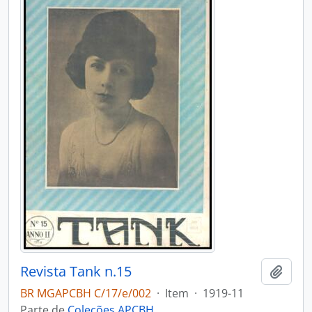
Revista Tank n.15
Adici
BR MGAPCBH C/17/e/002
·
Item
·
1919-11
Parte de
Coleções APCBH