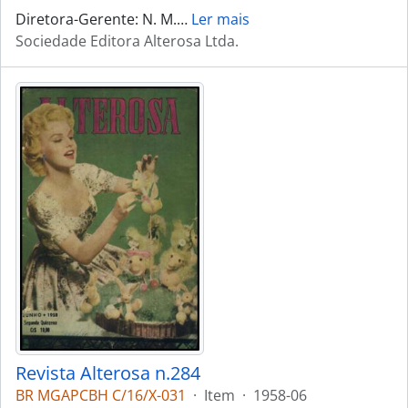
Diretora-Gerente: N. M.
…
Ler mais
Sociedade Editora Alterosa Ltda.
Revista Alterosa n.284
BR MGAPCBH C/16/X-031
·
Item
·
1958-06