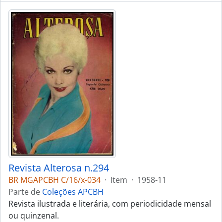
Revista Alterosa n.294
BR MGAPCBH C/16/x-034
·
Item
·
1958-11
Parte de
Coleções APCBH
Revista ilustrada e literária, com periodicidade mensal
ou quinzenal.