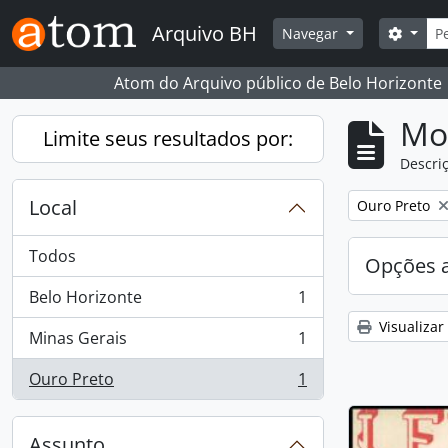
Skip to main content
Busc
Arquivo BH
Opçõe
Navegar
Atom do Arquivo público de Belo Horizonte
Mo
Limite seus resultados por:
Descriç
Local
Remover filtro
Ouro Preto
Todos
Opções 
Belo Horizonte
1
, 1 resultados
Visualizar
Minas Gerais
1
, 1 resultados
Ouro Preto
1
, 1 resultados
Assunto