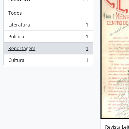
Todos
Literatura
1
, 1 resultados
Política
1
, 1 resultados
Reportagem
1
, 1 resultados
Cultura
1
, 1 resultados
Revista Lei