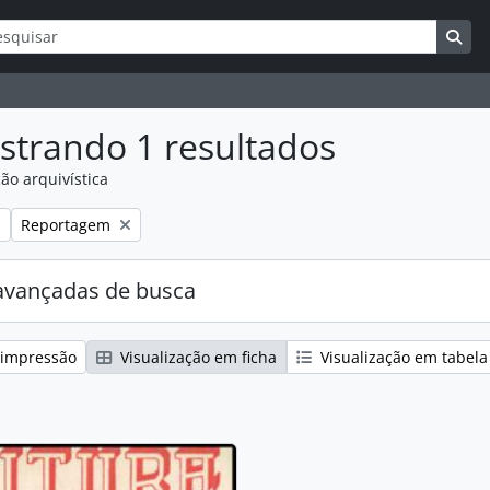
ar
s de busca
Bus
strando 1 resultados
ão arquivística
:
Remover filtro:
Reportagem
avançadas de busca
 impressão
Visualização em ficha
Visualização em tabela