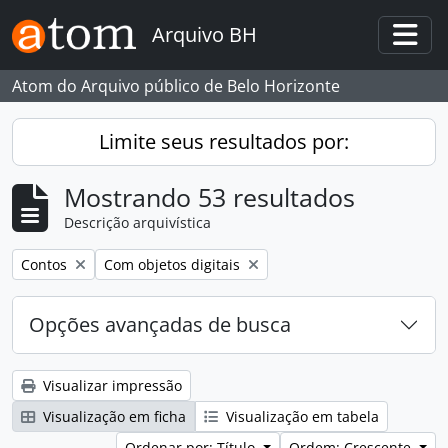
Skip to main content
Arquivo BH
Togg
Atom do Arquivo público de Belo Horizonte
Limite seus resultados por:
Mostrando 53 resultados
Descrição arquivística
Remover filtro:
Remover filtro:
Contos
Com objetos digitais
Opções avançadas de busca
Visualizar impressão
Visualização em ficha
Visualização em tabela
Ordenar por: Título
Ordem: Crescente