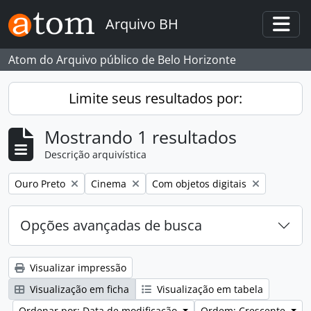
Skip to main content
Arquivo BH
Togg
Atom do Arquivo público de Belo Horizonte
Limite seus resultados por:
Mostrando 1 resultados
Descrição arquivística
Remover filtro:
Remover filtro:
Remover filtro:
Ouro Preto
Cinema
Com objetos digitais
Opções avançadas de busca
Visualizar impressão
Visualização em ficha
Visualização em tabela
Ordenar por: Data de modificação
Ordem: Crescente