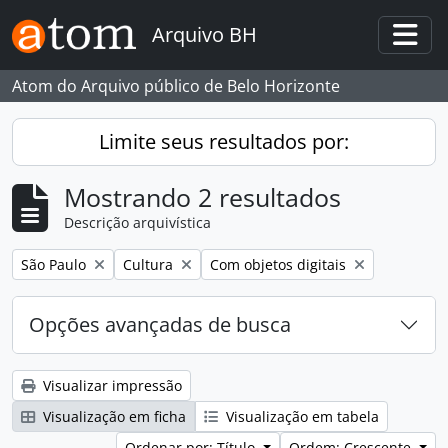
Skip to main content
Arquivo BH
Togg
Atom do Arquivo público de Belo Horizonte
Limite seus resultados por:
Mostrando 2 resultados
Descrição arquivística
Remover filtro:
Remover filtro:
Remover filtro:
São Paulo
Cultura
Com objetos digitais
Opções avançadas de busca
Visualizar impressão
Visualização em ficha
Visualização em tabela
Ordenar por: Título
Ordem: Crescente