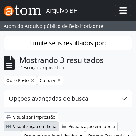
Skip to main content
Arquivo BH
Togg
Atom do Arquivo público de Belo Horizonte
Limite seus resultados por:
Mostrando 3 resultados
Descrição arquivística
Remover filtro:
Remover filtro:
Ouro Preto
Cultura
Opções avançadas de busca
Visualizar impressão
Visualização em ficha
Visualização em tabela
Ordenar por: Identificador
Ordem: Crescente