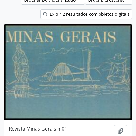
Exibir 2 resultados com objetos digitais
Revista Minas Gerais n.01
Adici