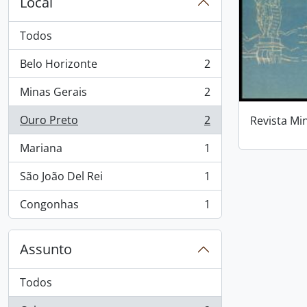
Local
Todos
Belo Horizonte
2
, 2 resultados
Minas Gerais
2
, 2 resultados
Ouro Preto
2
Revista Mi
, 2 resultados
Mariana
1
, 1 resultados
São João Del Rei
1
, 1 resultados
Congonhas
1
, 1 resultados
Assunto
Todos