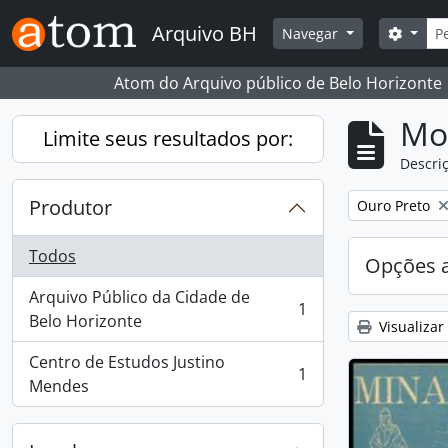
Skip to main content
Busc
Arquivo BH
Opçõe
Navegar
Atom do Arquivo público de Belo Horizonte
Mo
Limite seus resultados por:
Descriç
Produtor
Remover filtro
Ouro Preto
Todos
Opções 
Arquivo Público da Cidade de
1
, 1 resultados
Belo Horizonte
Visualizar
Centro de Estudos Justino
1
, 1 resultados
Mendes