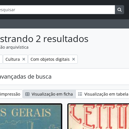
ar
s de busca
Bus
strando 2 resultados
ão arquivística
:
Remover filtro:
Remover filtro:
Cultura
Com objetos digitais
avançadas de busca
 impressão
Visualização em ficha
Visualização em tabela