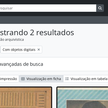
ar
s de busca
Bus
strando 2 resultados
ão arquivística
:
Remover filtro:
Com objetos digitais
avançadas de busca
 impressão
Visualização em ficha
Visualização em tabela