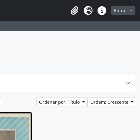
que na página de navegação
Entrar
Área de Transferência
Idioma
Atalhos
Ordenar por: Título
Ordem: Crescente