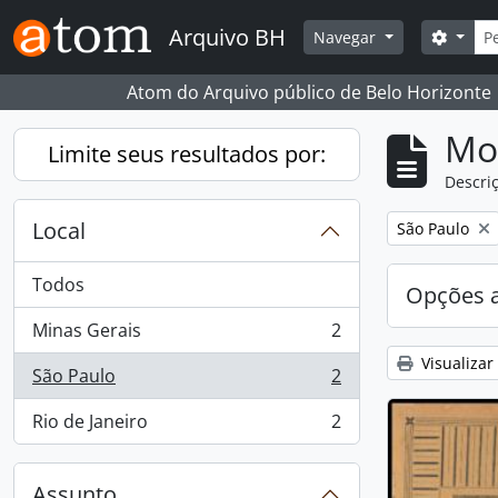
Skip to main content
Busc
Arquivo BH
Opçõe
Navegar
Atom do Arquivo público de Belo Horizonte
Mo
Limite seus resultados por:
Descriç
Local
Remover filtro
São Paulo
Todos
Opções 
Minas Gerais
2
, 2 resultados
Visualizar
São Paulo
2
, 2 resultados
Rio de Janeiro
2
, 2 resultados
Assunto