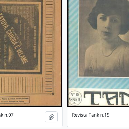
nk n.07
Revista Tank n.15
Adicionar a área de transferência