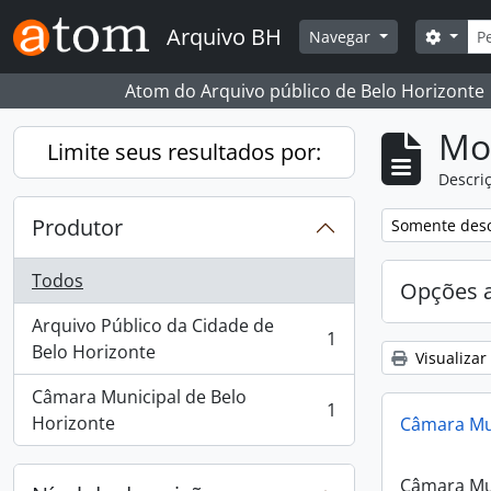
Skip to main content
Busc
Arquivo BH
Opçõe
Navegar
Atom do Arquivo público de Belo Horizonte
Mo
Limite seus resultados por:
Descriç
Produtor
Remover filtro
Somente desc
Todos
Opções 
Arquivo Público da Cidade de
1
, 1 resultados
Belo Horizonte
Visualizar
Câmara Municipal de Belo
1
, 1 resultados
Horizonte
Câmara Mun
Câmara Mun