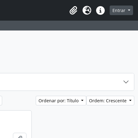
que na página de navegação
Entrar
Área de Transferência
Idioma
Atalhos
Ordenar por: Título
Ordem: Crescente