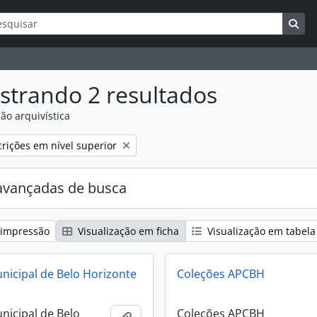
ar
s de busca
Bus
strando 2 resultados
ão arquivística
:
rições em nível superior
avançadas de busca
 impressão
Visualização em ficha
Visualização em tabela
icipal de Belo Horizonte
Coleções APCBH
icipal de Belo
Coleções APCBH