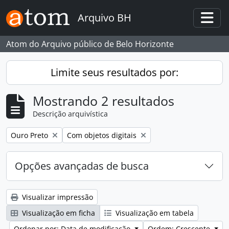
Skip to main content
Arquivo BH
Togg
Atom do Arquivo público de Belo Horizonte
Limite seus resultados por:
Mostrando 2 resultados
Descrição arquivística
Remover filtro:
Remover filtro:
Ouro Preto
Com objetos digitais
Opções avançadas de busca
Visualizar impressão
Visualização em ficha
Visualização em tabela
Ordenar por: Data de modificação
Ordem: Crescente