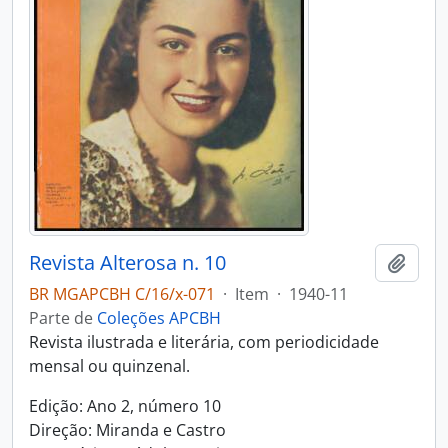
Revista Alterosa n. 10
Adici
BR MGAPCBH C/16/x-071
·
Item
·
1940-11
Parte de
Coleções APCBH
Revista ilustrada e literária, com periodicidade
mensal ou quinzenal.
Edição: Ano 2, número 10
Direção: Miranda e Castro