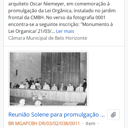
arquiteto Oscar Niemeyer, em comemoração à
promulgação da Lei Orgânica, instalado no jardim
frontal da CMBH. No verso da fotografia 0001
encontra-se a seguinte inscrição: "Monumento à
Lei Organica/ 21/03/
…
Ler mais
Câmara Municipal de Belo Horizonte
Reunião Solene para promulgação da Primeira Lei Orgânica Municipal de Belo Horizonte
Adici
BR MGAPCBH DR/03/02/038/0011
·
Item
·