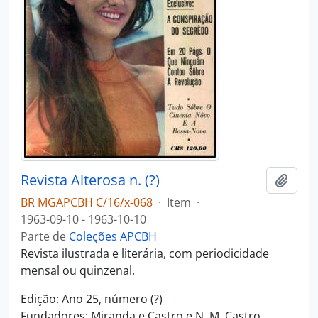
Revista Alterosa n. (?)
Adici
BR MGAPCBH C/16/x-068
·
Item
·
1963-09-10 - 1963-10-10
Parte de
Coleções APCBH
Revista ilustrada e literária, com periodicidade
mensal ou quinzenal.
Edição: Ano 25, número (?)
Fundadores: Miranda e Castro e N. M. Castro