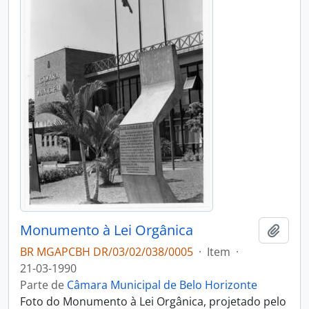
Monumento à Lei Orgânica
Adici
BR MGAPCBH DR/03/02/038/0005
·
Item
·
21-03-1990
Parte de
Câmara Municipal de Belo Horizonte
Foto do Monumento à Lei Orgânica, projetado pelo