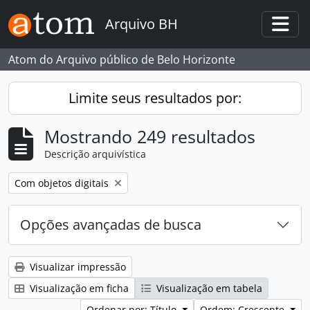
Skip to main content
Arquivo BH
Togg
Atom do Arquivo público de Belo Horizonte
Limite seus resultados por:
Mostrando 249 resultados
Descrição arquivística
Remover filtro:
Com objetos digitais
Opções avançadas de busca
Visualizar impressão
Visualização em ficha
Visualização em tabela
Ordenar por: Título
Ordem: Crescente