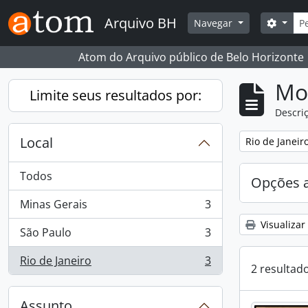
Skip to main content
Busc
Arquivo BH
Opçõe
Navegar
Atom do Arquivo público de Belo Horizonte
Mo
Limite seus resultados por:
Descriç
Local
Remover filtro
Rio de Janeir
Todos
Opções 
Minas Gerais
3
, 3 resultados
Visualizar
São Paulo
3
, 3 resultados
Rio de Janeiro
3
, 3 resultados
2 resultad
Assunto