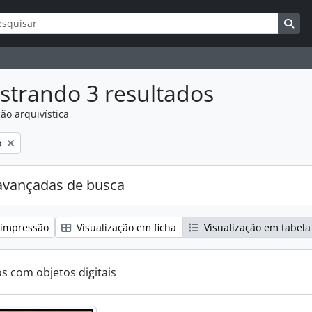
ar
s de busca
Bus
strando 3 resultados
ão arquivística
:
o
avançadas de busca
 impressão
Visualização em ficha
Visualização em tabela
os com objetos digitais