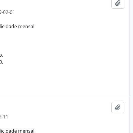
Adici
9-02-01
odicidade mensal.
o.
9.
Adici
9-11
odicidade mensal.