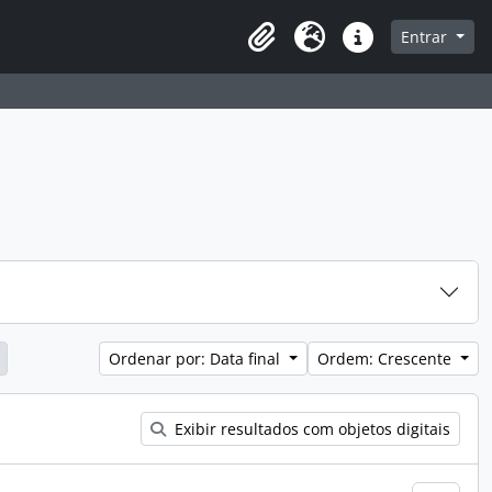
que na página de navegação
Entrar
Área de Transferência
Idioma
Atalhos
Ordenar por: Data final
Ordem: Crescente
Exibir resultados com objetos digitais