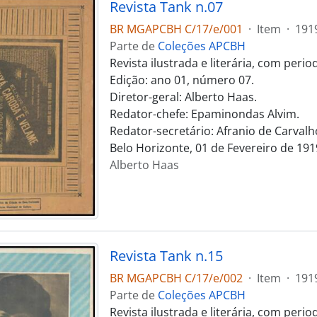
Revista Tank n.07
BR MGAPCBH C/17/e/001
·
Item
·
191
Parte de
Coleções APCBH
Revista ilustrada e literária, com peri
Edição: ano 01, número 07.
Diretor-geral: Alberto Haas.
Redator-chefe: Epaminondas Alvim.
Redator-secretário: Afranio de Carvalh
Belo Horizonte, 01 de Fevereiro de 191
Alberto Haas
Revista Tank n.15
BR MGAPCBH C/17/e/002
·
Item
·
191
Parte de
Coleções APCBH
Revista ilustrada e literária, com peri