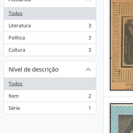
Todos
Literatura
3
, 3 resultados
Política
3
, 3 resultados
Cultura
3
, 3 resultados
Nível de descrição
Todos
Item
2
, 2 resultados
Série
1
, 1 resultados