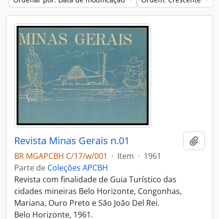
Revista Minas Gerais n.01
Adici
BR MGAPCBH C/17/w/001
·
Item
·
1961
Parte de
Coleções APCBH
Revista com finalidade de Guia Turístico das
cidades mineiras Belo Horizonte, Congonhas,
Mariana, Ouro Preto e São João Del Rei.
Belo Horizonte, 1961.