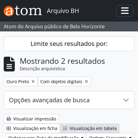
Skip to main content
Arquivo BH
Togg
Atom do Arquivo público de Belo Horizonte
Limite seus resultados por:
Mostrando 2 resultados
Descrição arquivística
Remover filtro:
Remover filtro:
Ouro Preto
Com objetos digitais
Opções avançadas de busca
Visualizar impressão
Visualização em ficha
Visualização em tabela
Ordenar por: Data de modificação
Ordem: Crescente