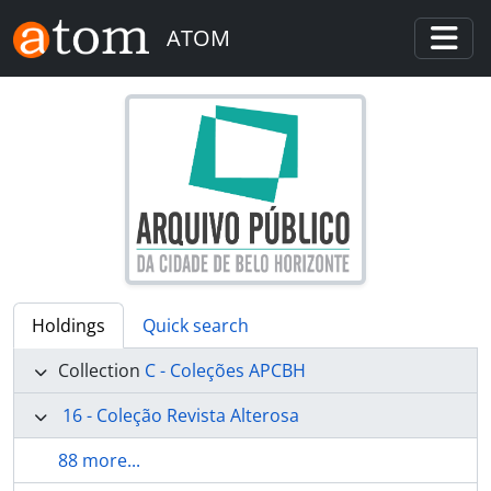
Skip to main content
ATOM
Togg
Holdings
Quick search
Collection
C - Coleções APCBH
16 - Coleção Revista Alterosa
88 more...