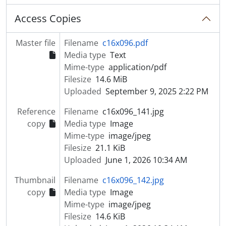
Access Copies
Master file
Filename
c16x096.pdf
Media type
Text
Mime-type
application/pdf
Filesize
14.6 MiB
Uploaded
September 9, 2025 2:22 PM
Reference
Filename
c16x096_141.jpg
copy
Media type
Image
Mime-type
image/jpeg
Filesize
21.1 KiB
Uploaded
June 1, 2026 10:34 AM
Thumbnail
Filename
c16x096_142.jpg
copy
Media type
Image
Mime-type
image/jpeg
Filesize
14.6 KiB