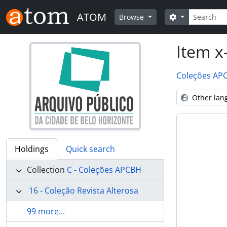
Skip to main content
Search
ATOM
Search option
Browse
Item x-
Coleções AP
Other lan
Holdings
Quick search
Collection
C - Coleções APCBH
16 - Coleção Revista Alterosa
99 more...