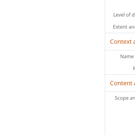
Level of 
Extent a
Context 
Name 
Content 
Scope an