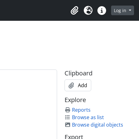
rowse page
Log in
Clipboard
Language
Quick links
Clipboard
Add
Explore
Reports
Browse as list
Browse digital objects
Export