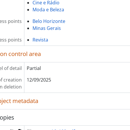
Cine e Rádio
Moda e Beleza
ess points
Belo Horizonte
Minas Gerais
ess points
Revista
ion control area
l of detail
Partial
f creation
12/09/2025
on deletion
object metadata
opies