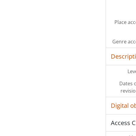
Place acc
Genre acc
Descript
Leve
Dates o
revisi
Digital 
Access C