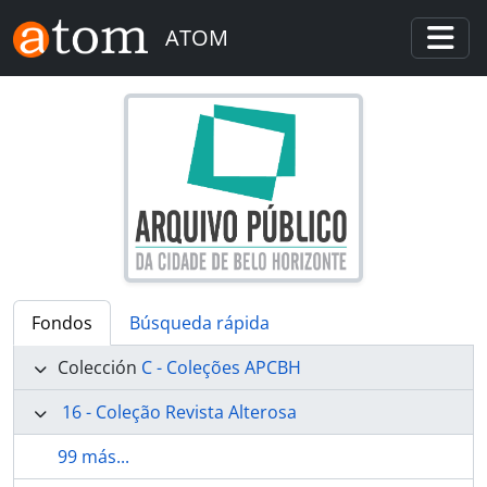
Skip to main content
ATOM
Togg
Fondos
Búsqueda rápida
Colección
C - Coleções APCBH
16 - Coleção Revista Alterosa
99 más...