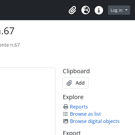
rowse page
Log in
Clipboard
Language
Quick links
n.67
onte n.67
Clipboard
Add
Explore
Reports
Browse as list
Browse digital objects
Export