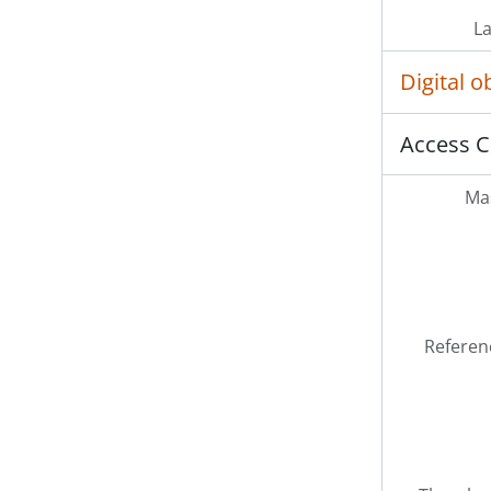
L
Digital 
Access C
Mas
Referen