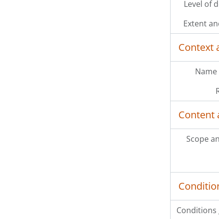
Level of 
Item
x–022 - Revista Belo Horizonte n.75
Extent a
Item
x–023 - Revista Belo Horizonte n.77
Context 
27 more...
Name 
Content 
Scope an
Conditio
Conditions