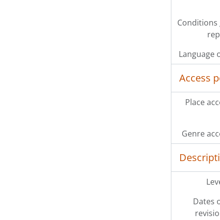
Conditions
rep
Language o
Access p
Place acc
Genre acc
Descript
Leve
Dates o
revisi