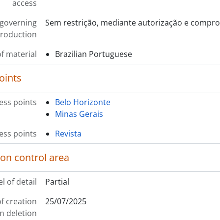
access
 governing
Sem restrição, mediante autorização e compro
roduction
f material
Brazilian Portuguese
oints
ess points
Belo Horizonte
Minas Gerais
ess points
Revista
ion control area
l of detail
Partial
f creation
25/07/2025
on deletion