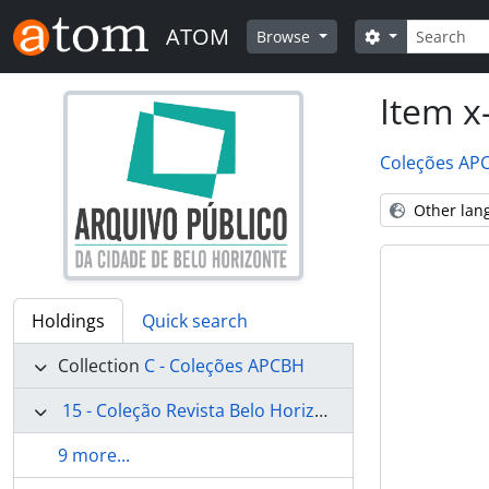
Skip to main content
Search
ATOM
Search option
Browse
Item x
Coleções AP
Other lan
Holdings
Quick search
Collection
C - Coleções APCBH
15 - Coleção Revista Belo Horizonte
9 more...