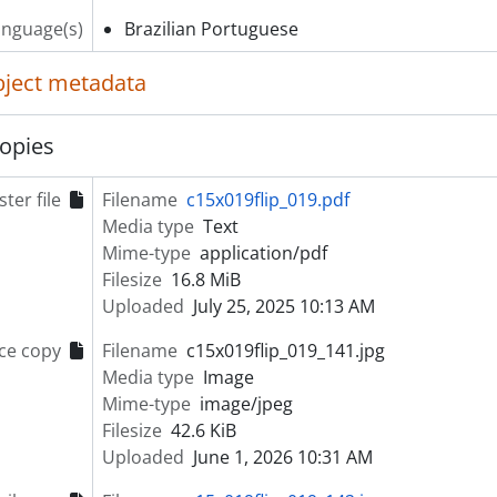
anguage(s)
Brazilian Portuguese
object metadata
opies
ter file
Filename
c15x019flip_019.pdf
Media type
Text
Mime-type
application/pdf
Filesize
16.8 MiB
Uploaded
July 25, 2025 10:13 AM
ce copy
Filename
c15x019flip_019_141.jpg
Media type
Image
Mime-type
image/jpeg
Filesize
42.6 KiB
Uploaded
June 1, 2026 10:31 AM