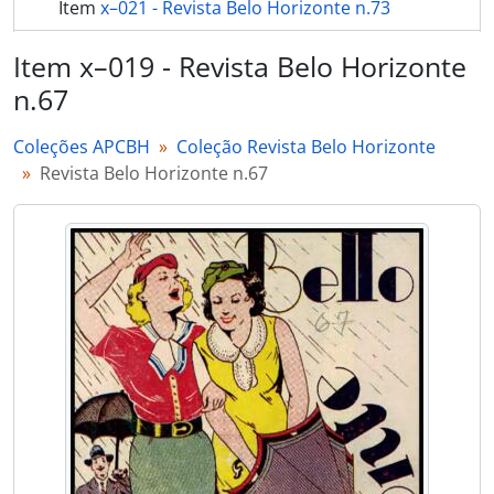
Item
x–021 - Revista Belo Horizonte n.73
Item
x–022 - Revista Belo Horizonte n.75
Item x–019 - Revista Belo Horizonte
n.67
Item
x–023 - Revista Belo Horizonte n.77
mais 27...
Coleções APCBH
Coleção Revista Belo Horizonte
Revista Belo Horizonte n.67