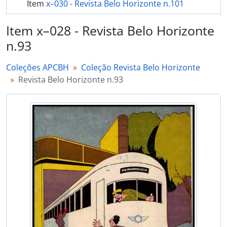
Item
x–030 - Revista Belo Horizonte n.101
Item
x–031 - Revista Belo Horizonte n.102
Item x–028 - Revista Belo Horizonte
n.93
Item
x–032 - Revista Belo Horizonte n.103
mais 18...
Coleções APCBH
Coleção Revista Belo Horizonte
Revista Belo Horizonte n.93