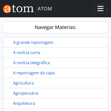
Skip to main content
ATOM
Togg
Navegar Materias:
A grande reportagem
A notícia curta
A notícia telegráfica
A reportagem da capa
Agricultura
Agropecuária
Arquitetura