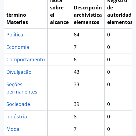
Nota
Registro
sobre
Descripción
de
término
el
archivística
autoridad
Materias
alcance
elementos
elementos
Política
64
0
Economia
7
0
Comportamento
6
0
Divulgação
43
0
Seções
33
0
permanentes
Sociedade
39
0
Indústria
8
0
Moda
7
0